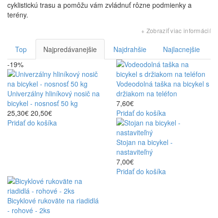
cyklistickú trasu a pomôžu vám zvládnuť rôzne podmienky a
terény.
+ Zobraziť viac informácií
Top
Najpredávanejšie
Najdrahšie
Najlacnejšie
-19%
Vodeodolná taška na bicykel s
Univerzálny hliníkový nosič na
držiakom na teléfon
bicykel - nosnosť 50 kg
7,60€
ostatné športy
25,30€
20,50€
Pridať do košíka
Pridať do košíka
sada bicyklového náradia pre strednú
konzolu
Stojan na bicykel -
vodeodolná taška na bicykel s držiakom na telefón
nastaviteľný
7,00€
Pridať do košíka
LED lampy na bicykel so
silikónovým obalom
Bicyklové rukoväte na riadidlá
- rohové - 2ks