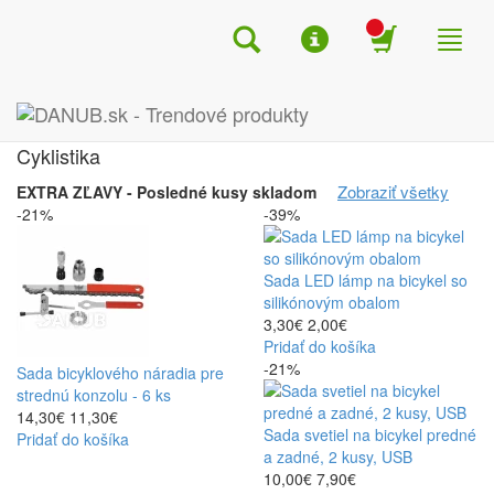
Search
Menu
Shop
Toggl
naviga
Úvod
Cyklistika
Cyklistika
Zobraziť všetky
EXTRA ZĽAVY - Posledné kusy skladom
-21%
-39%
Sada LED lámp na bicykel so
silikónovým obalom
3,30€
2,00€
Pridať do košíka
-21%
Sada bicyklového náradia pre
strednú konzolu - 6 ks
14,30€
11,30€
Sada svetiel na bicykel predné
Pridať do košíka
a zadné, 2 kusy, USB
10,00€
7,90€