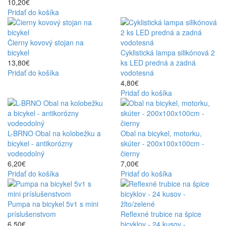
10,20€
Pridať do košíka
Ergonómia:
Správne tvarované sedadlá a rukoväte znižujú
únavu a zvyšujú komfort aj pri dlhších výjazdoch.
Odolnosť a vodeodolnosť:
Produkty musia odolávať
Čierny kovový stojan na
dažďu, prachu a nárazom, aby vás nesklamali v teréne.
bicykel
Cyklistická lampa silikónová 2
Bezpečnosť:
Kvalitné osvetlenie a reflexné prvky sú
13,80€
ks LED predná a zadná
nevyhnutné pre vašu viditeľnosť na ceste.
Pridať do košíka
vodotesná
Praktickosť:
Doplnky ako tašky a náradie by mali byť ľahko
4,80€
dostupné a multifunkčné.
Pridať do košíka
zimných športoch
L-BRNO Obal na kolobežku a
Obal na bicykel, motorku,
bicykel - antikorózny
skúter - 200x100x100cm -
vodeodolný
čierny
6,20€
7,00€
sada bicyklového
Pridať do košíka
Pridať do košíka
náradia pre strednú konzolu
Pumpa na bicykel 5v1 s mini
príslušenstvom
Reflexné trubice na špice
6,50€
bicyklov - 24 kusov -