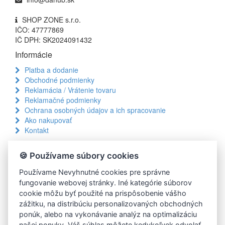
SHOP ZONE s.r.o.
IČO: 47777869
IČ DPH: SK2024091432
Informácie
baby
Platba a dodanie
poistka na šuplík
Obchodné podmienky
Reklamácia / Vrátenie tovaru
Reklamačné podmienky
Ochrana osobných údajov a ich spracovanie
Ako nakupovať
Overené materiály
– bezpečné pre deti, bez ostrých hrán
Kontakt
a toxínov.
Prečo nakupovať u nás?
Jednoduchá inštalácia
– rýchle upevnenie bez nutnosti
odborných nástrojov.
🍪 Používame súbory cookies
100% prozákaznícky servis
Estetický dizajn
– priehľadné alebo neutrálne farby, ktoré
Rýchla expedícia objednávok
Používame Nevyhnutné cookies pre správne
nenarúšajú vzhľad domácnosti.
Platba až pri preberaní
fungovanie webovej stránky. Iné kategórie súborov
Komplexná ponuka
– od ochrany na rohy až po poistky
Doprava kuriérom od 1,9€
cookie môžu byť použité na prispôsobenie vášho
na zásuvky.
14 dní na vrátenie tovaru
zážitku, na distribúciu personalizovaných obchodných
Doprava ZADARMO od 100€
ponúk, alebo na vykonávanie analýz na optimalizáciu
Množstvo akciových produktov
našej ponuky. Váš súhlas môžete kedykoľvek odvolať