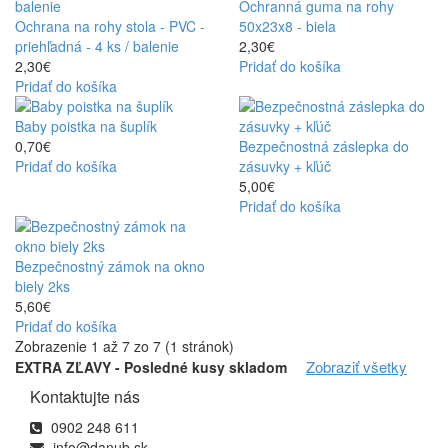
Ochranná guma na rohy
Ochrana na rohy stola - PVC -
50x23x8 - biela
priehľadná - 4 ks / balenie
2,30€
bezpečnostnú záslepku do
2,30€
Pridať do košíka
zásuvky s kľúčom
Pridať do košíka
baby poistku na šuplík
ochrana na rohy stola
Baby poistka na šuplík
0,70€
Bezpečnostná záslepka do
Pridať do košíka
zásuvky + kľúč
5,00€
Pridať do košíka
Bezpečnostný zámok na okno
biely 2ks
5,60€
Pridať do košíka
Zobrazenie 1 až 7 zo 7 (1 stránok)
starostlivosť o dieťa
Zobraziť všetky
EXTRA ZĽAVY - Posledné kusy skladom
hrkálky
fusaky
hračky pre bábätká
Kontaktujte nás
bezpečnostné
zábrany pre deti
0902 248 611
info@danub.sk