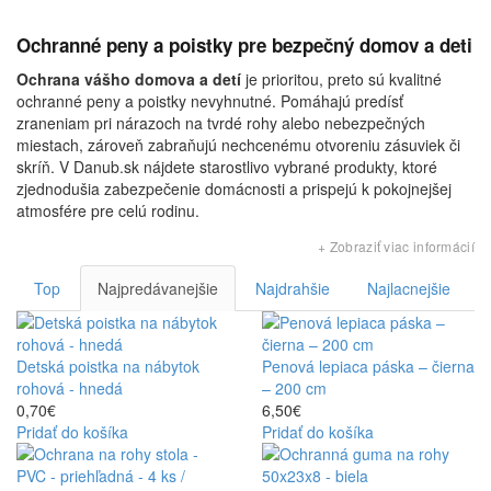
Ochranné peny a poistky pre bezpečný domov a deti
Ochrana vášho domova a detí
je prioritou, preto sú kvalitné
ochranné peny a poistky nevyhnutné. Pomáhajú predísť
zraneniam pri nárazoch na tvrdé rohy alebo nebezpečných
miestach, zároveň zabraňujú nechcenému otvoreniu zásuviek či
skríň. V Danub.sk nájdete starostlivo vybrané produkty, ktoré
zjednodušia zabezpečenie domácnosti a prispejú k pokojnejšej
atmosfére pre celú rodinu.
+ Zobraziť viac informácií
Top
Najpredávanejšie
Najdrahšie
Najlacnejšie
Detská poistka na nábytok
Penová lepiaca páska – čierna
rohová - hnedá
– 200 cm
0,70€
6,50€
Pridať do košíka
Pridať do košíka