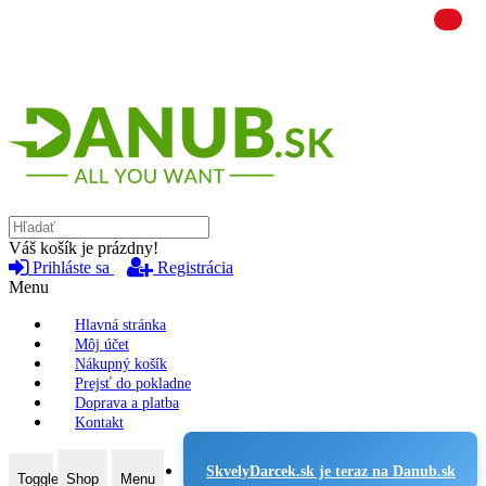
Váš košík je prázdny!
Prihláste sa
Registrácia
Menu
Hlavná stránka
Môj účet
Nákupný košík
Prejsť do pokladne
Doprava a platba
Kontakt
SkvelyDarcek.sk je teraz na Danub.sk
Toggle
Shop
Menu