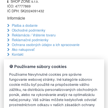
SHOP ZONE s.r.o.
IČO: 47777869
IČ DPH: SK2024091432
Informácie
Platba a dodanie
Obchodné podmienky
Reklamácia / Vrátenie tovaru
Reklamačné podmienky
Ochrana osobných údajov a ich spracovanie
Ako nakupovať
Kontakt
Prečo nakupovať u nás?
🍪 Používame súbory cookies
100% prozákaznícky servis
Rýchla expedícia objednávok
Používame Nevyhnutné cookies pre správne
Platba až pri preberaní
fungovanie webovej stránky. Iné kategórie súborov
Doprava kuriérom od 1,9€
cookie môžu byť použité na prispôsobenie vášho
14 dní na vrátenie tovaru
zážitku, na distribúciu personalizovaných obchodných
Doprava ZADARMO od 100€
ponúk, alebo na vykonávanie analýz na optimalizáciu
Množstvo akciových produktov
našej ponuky. Váš súhlas môžete kedykoľvek odvolať
Zákaznícky servis
prostredníctvom odkazu v našich zásadách ochrany