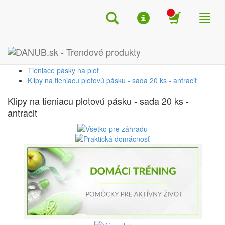
Search
Menu
Shop
Toggl
naviga
Úvod
Dom a záhrada
Záhrada
Tieniace pásky na plot
Klipy na tieniacu plotovú pásku - sada 20 ks - antracit
Klipy na tieniacu plotovú pásku - sada 20 ks -
antracit