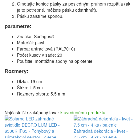
Omotajte koniec pásky za posledným pruhom rozpätia (ak
je to potrebné, môžete pásku odstrihnúť).
Pásku zaistíme sponou.
parametre:
Značka: Springos®
Materiál: plast
Farba: antracitová (RAL7016)
Počet kusov v sade: 20
Použitie: montážne spony na oplotenie
Rozmery:
Dĺžka: 19 cm
Šírka: 1,5 cm
Rozmery otvoru: 5,5 mm
Najčastejšie zakúpený tovar
k uvedenému produktu
Záhradná dekorácia - kvet -
7,5 cm - 4 ks / balenie